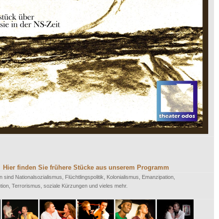
Hier finden Sie frühere Stücke aus unserem Programm
ind Nationalsozialismus, Flüchtlingspolitik, Kolonialismus, Emanzipation,
tion, Terrorismus, soziale Kürzungen und vieles mehr.